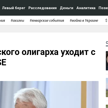
Левый берег
Расследования
Деньги
Аналитика
Пози
ния
#акимы
#январские события
#война в Украине
$
кого олигарха уходит с
SE