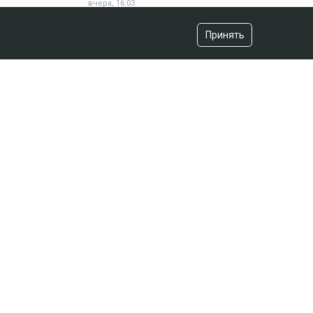
вчера, 16:03
Принять
«Хотела покончить с собой»:
девочка подверглась травле после
изнасилования в Актобе
вчера, 10:20
Владимир Зеленский договорился
с НАТО
вчера, 07:44