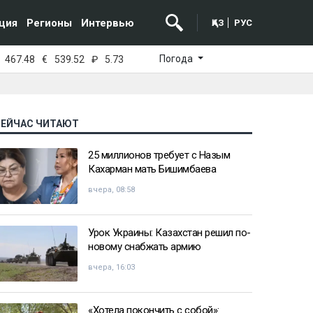
ция
Регионы
Интервью
ҚАЗ
РУС
Погода
467.48
€
539.52
₽
5.73
СЕЙЧАС ЧИТАЮТ
25 миллионов требует с Назым
Кахарман мать Бишимбаева
вчера, 08:58
Урок Украины: Казахстан решил по-
новому снабжать армию
вчера, 16:03
«Хотела покончить с собой»: