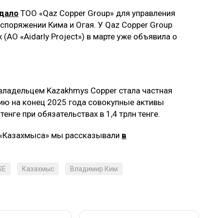
дало
ТОО «Qaz Copper Group» для управления
споряжении Кима и Огая. У Qaz Copper Group
(АО «Aidarly Project») в марте уже объявила о
владельцем Kazakhmys Copper стала частная
нию на конец 2025 года совокупные активы
енге при обязательствах в 1,4 трлн тенге.
 «Казахмыса» мы рассказывали
в
SE
Казахмыс
Владимир Ким