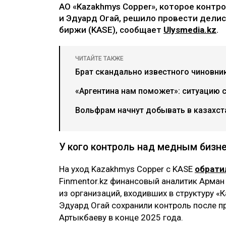
АО «Kazakhmys Copper», которое конт
и Эдуард Огай, решило провести делис
биржи (KASE), сообщает
Ulysmedia.kz
.
ЧИТАЙТЕ ТАКЖЕ
Брат скандально известного чиновни
«Аргентина нам поможет»: ситуацию 
Вольфрам начнут добывать в казахс
У кого контроль над медным бизн
На уход Kazakhmys Copper с KASE
обрати
Finmentor.kz финансовый аналитик Арман 
из организаций, входивших в структуру «
Эдуард Огай сохранили контроль после 
Артыкбаеву в конце 2025 года.