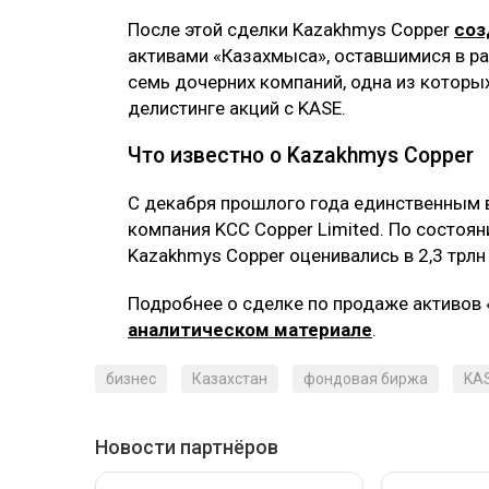
После этой сделки Kazakhmys Copper
соз
активами «Казахмыса», оставшимися в ра
семь дочерних компаний, одна из которых 
делистинге акций с KASE.
Что известно о Kazakhmys Copper
С декабря прошлого года единственным 
компания KCC Copper Limited. По состоя
Kazakhmys Copper оценивались в 2,3 трлн т
Подробнее о сделке по продаже активов
аналитическом материале
.
бизнес
Казахстан
фондовая биржа
KA