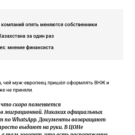
х компаний опять меняются собственники
азахстана за один раз
ries: мнение финансиста
а, чей муж-европеец пришёл оформлять ВНЖ и
е не приняли.
что скоро поменяется
 в миграционной. Никаких официальных
ют по WhatsApp. Документы возвращают
, просто выдают на руки. В ЦОНе
 а там говорят, что есть распоряжение