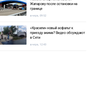
Жапарову после остановки на
границе
вчера, 09:52
«Красили» новый асфальт к
приезду акима? Видео обсуждают
в Сети
вчера, 12:43