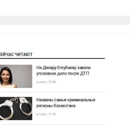
СЕЙЧАС ЧИТАЮТ
На Динару Егеубаеву завели
уголовное дело после ДТП
вчера, 12:46
Названы самые криминальные
регионы Казахстана
вчера, 11:41