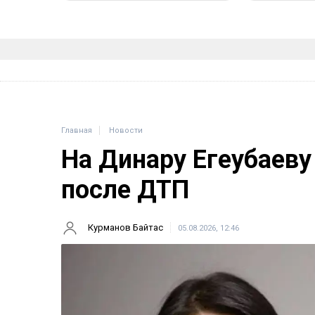
Главная
Новости
На Динару Егеубаеву
после ДТП
Курманов Байтас
05.08.2026, 12:46