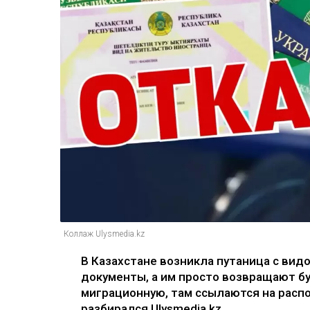
Коллаж Ulysmedia.kz
В Казахстане возникла путаница с вид
документы, а им просто возвращают б
миграционную, там ссылаются на распо
разбирался Ulysmedia.kz.