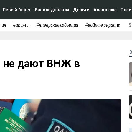
Левый берег
Расследования
Деньги
Аналитика
Пози
ния
#акимы
#январские события
#война в Украине
$
 не дают ВНЖ в