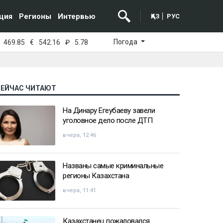
ция
Регионы
Интервью
ҚАЗ
РУС
Погода
469.85
€
542.16
₽
5.78
СЕЙЧАС ЧИТАЮТ
На Динару Егеубаеву завели
уголовное дело после ДТП
вчера, 12:46
Названы самые криминальные
регионы Казахстана
вчера, 11:41
Казахстанец пожаловался