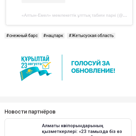
«Алтын-Емел» мемлекеттік ұлттық табиғи паркі (@altynemel_np)'in paylaştığı bir gönderi
снежный барс
нацпарк
Жетысуская область