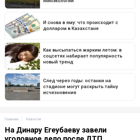
Главная
Новости
На Динару Егеубаеву завели
уголовное дело после ДТП