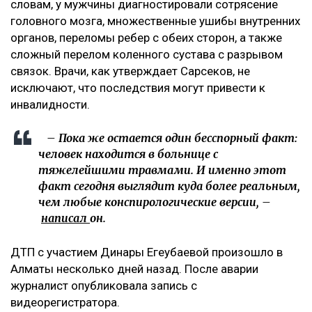
заказ.
Появилось фото без лица, якобы,
велосипедиста с перебинтованными ногами,
которое сопровождалось перечислением его
травм. В их числе сломанная нога и
разорванные связки, которые, якобы могут
оставить его инвалидом. На самом деле, в
списке больных диагноз велосипедиста -
ЗЧМТ и больше ничего. Ни одного перелома не
указано, – добавила она.
Что известно о состоянии велосипедиста
При этом Арсен Сарсеков сообщил, что
пострадавший получил тяжелые травмы. По его
словам, у мужчины диагностировали сотрясение
головного мозга, множественные ушибы внутренних
органов, переломы ребер с обеих сторон, а также