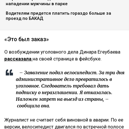
Фото из аккаунта Динары Егеубаевой в соцсети
Журналисту запретили выезд из страны.
Расследование ведется по статье 345, части 1
Уголовного кодекса, сообщает Ulysmedia.kz.
ЧИТАЙТЕ ТАКЖЕ
«Пока он еще жив»: новые кадры с Кок-Жайляу
встревожили алматинцев
«Угрожал зарезать детей»: алматинка заявила о
нападении мужчины в парке
Водителям придется платить гораздо больше за
проезд по БАКАД