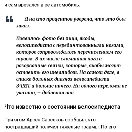
«Это был заказ»
О возбуждении уголовного дела Динара Егеубаева
рассказала
на своей странице в фейсбуке.
– Заявление подал велосипедист. За три дня
административное дело превратилось в
уголовное. Следователь требовал дать
подписку о неразглашении. Я отказалась.
Наложен запрет на выезд из страны, –
сообщила она.
Журналист не считает себя виновной в аварии. По ее
версии, велосипедист двигался по встречной полосе
и сам врезался в ее автомобиль.
– Я на сто процентов уверена, что это был