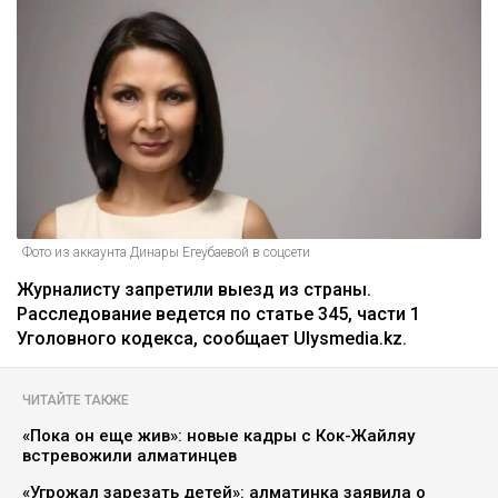
Главная
Новости
На Динару Егеубаеву завели
уголовное дело после ДТП
Курманов Байтас
05.08.2026, 12:46