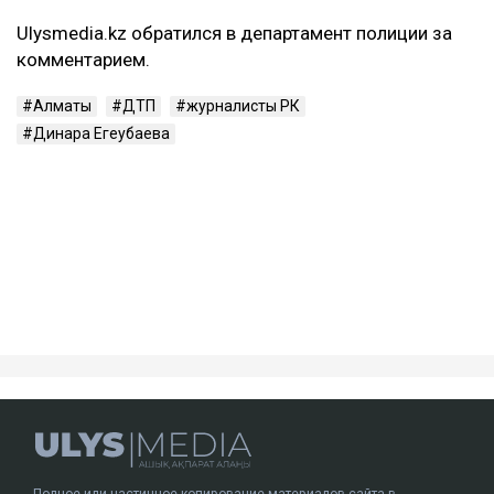
сложный перелом коленного сустава с разрывом
связок. Врачи, как утверждает Сарсеков, не
исключают, что последствия могут привести к
инвалидности.
– Пока же остается один бесспорный факт:
человек находится в больнице с
тяжелейшими травмами. И именно этот
факт сегодня выглядит куда более реальным,
чем любые конспирологические версии, –
написал
он.
ДТП с участием Динары Егеубаевой произошло в
Алматы несколько дней назад. После аварии
журналист опубликовала запись с
видеорегистратора.
Ulysmedia.kz обратился в департамент полиции за
комментарием.