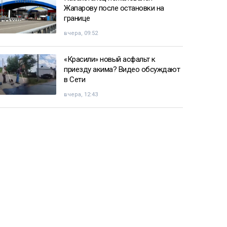
Жапарову после остановки на
границе
вчера, 09:52
«Красили» новый асфальт к
приезду акима? Видео обсуждают
в Сети
вчера, 12:43