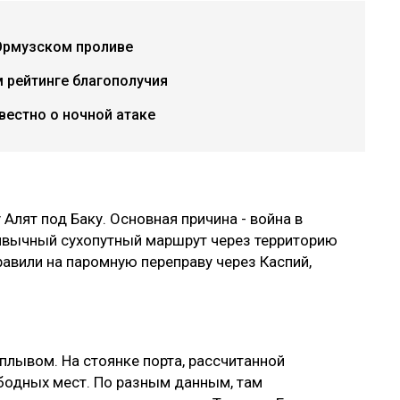
Ормузском проливе
 рейтинге благополучия
вестно о ночной атаке
Алят под Баку. Основная причина - война в
ривычный сухопутный маршрут через территорию
правили на паромную переправу через Каспий,
плывом. На стоянке порта, рассчитанной
ободных мест. По разным данным, там