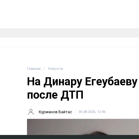
Главная
Новости
На Динару Егеубаеву
после ДТП
Курманов Байтас
05.08.2026, 12:46