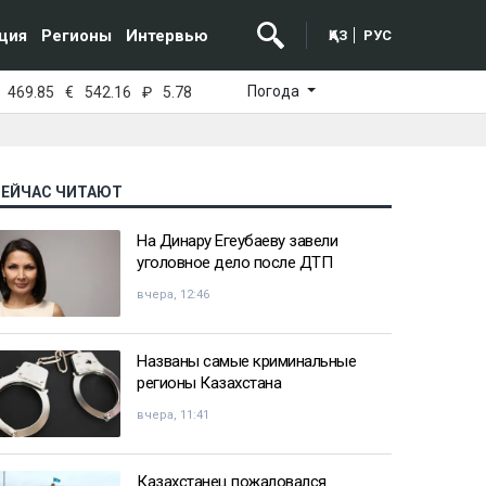
ция
Регионы
Интервью
ҚАЗ
РУС
Погода
469.85
€
542.16
₽
5.78
СЕЙЧАС ЧИТАЮТ
На Динару Егеубаеву завели
уголовное дело после ДТП
вчера, 12:46
Названы самые криминальные
регионы Казахстана
вчера, 11:41
Казахстанец пожаловался