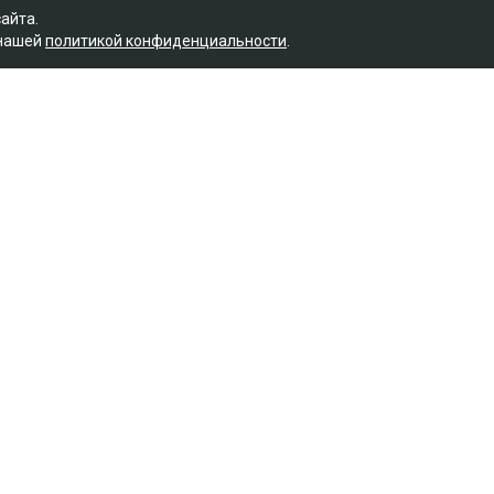
сайта.
 нашей
политикой конфиденциальности
.
. Расследование ведется по статье 345,
lysmedia.kz.