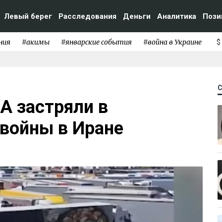
Левый берег
Расследования
Деньги
Аналитика
Пози
ния
#акимы
#январские события
#война в Украине
$
А застряли в
 войны в Иране