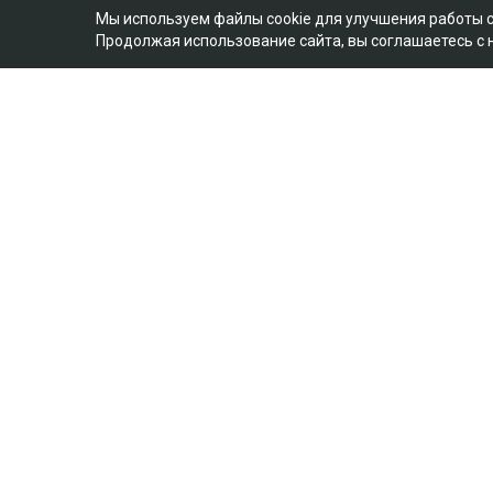
Мы используем файлы cookie для улучшения работы 
Продолжая использование сайта, вы соглашаетесь с
Фото из аккаунта Динары Егеубаевой в соцсети
Журналисту запретили выезд из страны
части 1 Уголовного кодекса, сообщает U