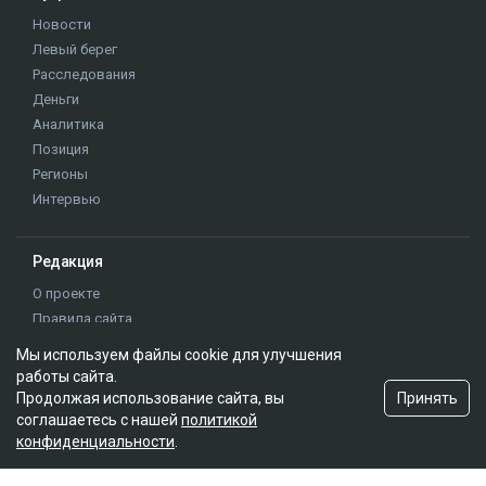
Новости
Левый берег
Расследования
Деньги
Аналитика
Позиция
Регионы
Интервью
Редакция
О проекте
Правила сайта
Реклама на сайте
Мы используем файлы cookie для улучшения
Контакты
работы сайта.
Редакционная политика
Принять
Продолжая использование сайта, вы
соглашаетесь с нашей
политикой
конфиденциальности
.
Мы в социальных сетях