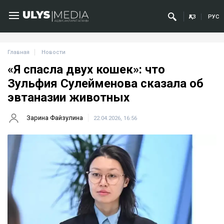
ҚАЗ
РУС
Главная
Новости
«Я спасла двух кошек»: что
Зульфия Сулейменова сказала об
эвтаназии животных
Зарина Файзулина
22.04.2026, 16:56