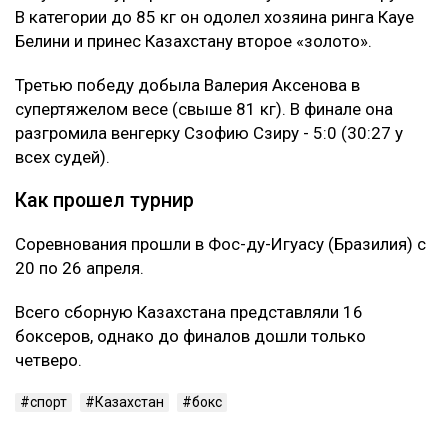
Ulysmedia.kz
Кто стал чемпионами
Главной героиней турнира стала Виктория Графеева.
В финале весовой категории до 60 кг она уверенно
победила бразильянку Ребекку Сантос со счетом
4:1.
В мужском турнире отличился Султанбек Айбарулы.
В категории до 85 кг он одолел хозяина ринга Кауе
Белини и принес Казахстану второе «золото».
Третью победу добыла Валерия Аксенова в
супертяжелом весе (свыше 81 кг). В финале она
разгромила венгерку Сзофию Сзиру - 5:0 (30:27 у
всех судей).
Как прошел турнир