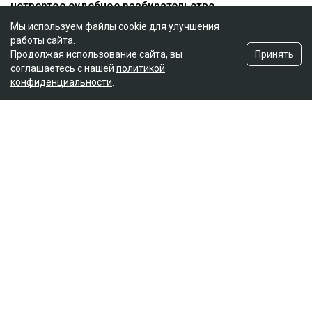
Мы используем файлы cookie для улучшения
работы сайта.
Принять
Продолжая использование сайта, вы
соглашаетесь с нашей
политикой
конфиденциальности
.
Главная
Новости
25 миллионов требует с Назым
Кахарман мать Бишимбаева
Зарина Файзулина
06.08.2026, 08:58
Коллаж Ulysmedia.kz
Назым Кахарман сообщила, что мать ее бывшего
мужа Куандыка Бишимбаева подала против нее иск
почти на 25 млн тенге. По словам Кахарман, это
четвертое судебное разбирательство,