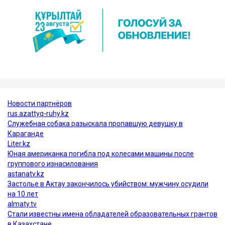
Соревнования прошли в Фос-ду-Игуасу (Бразилия) с
20 по 26 апреля.
Всего сборную Казахстана представляли 16
боксеров, однако до финалов дошли только
четверо.
спорт
Казахстан
бокс