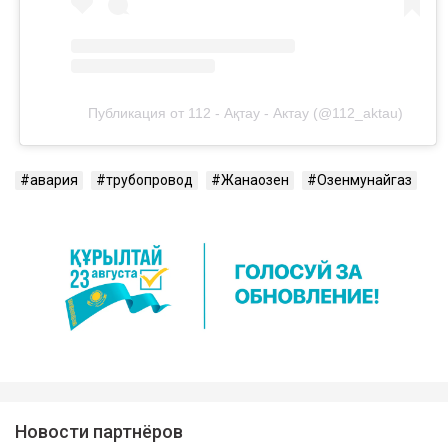
Публикация от 112 - Ақтау - Актау (@112_aktau)
авария
трубопровод
Жанаозен
Озенмунайгаз