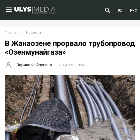
ҚАЗ
РУС
Главная
Новости
В Жанаозене прорвало трубопровод
«Озенмунайгаза»
Зарина Файзулина
28.04.2026, 18:47