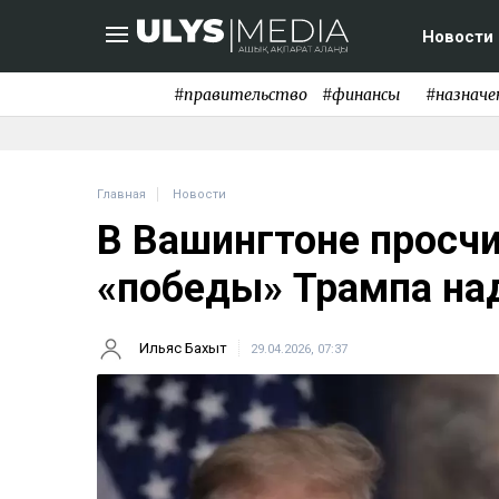
Новости
#правительство
#финансы
#назначе
Главная
Новости
В Вашингтоне просч
«победы» Трампа на
Ильяс Бахыт
29.04.2026, 07:37