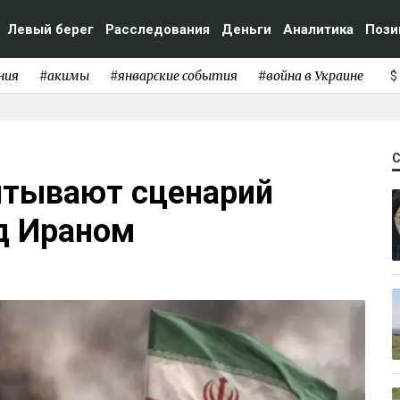
Левый берег
Расследования
Деньги
Аналитика
Пози
ния
#акимы
#январские события
#война в Украине
$
итывают сценарий
д Ираном