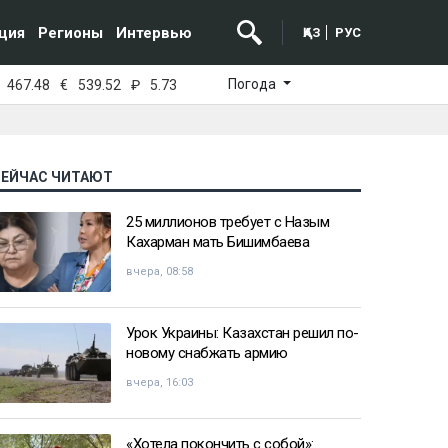
ция
Регионы
Интервью
ҚАЗ
РУС
Погода
467.48
€
539.52
₽
5.73
СЕЙЧАС ЧИТАЮТ
25 миллионов требует с Назым
Кахарман мать Бишимбаева
вчера, 08:58
Урок Украины: Казахстан решил по-
новому снабжать армию
вчера, 16:03
«Хотела покончить с собой»: