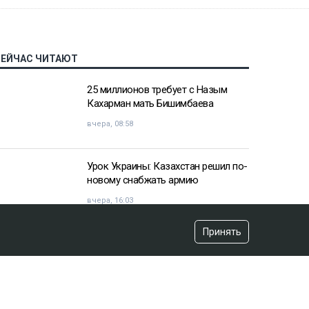
СЕЙЧАС ЧИТАЮТ
25 миллионов требует с Назым
Кахарман мать Бишимбаева
вчера, 08:58
Урок Украины: Казахстан решил по-
новому снабжать армию
вчера, 16:03
Принять
«Хотела покончить с собой»:
девочка подверглась травле после
изнасилования в Актобе
вчера, 10:20