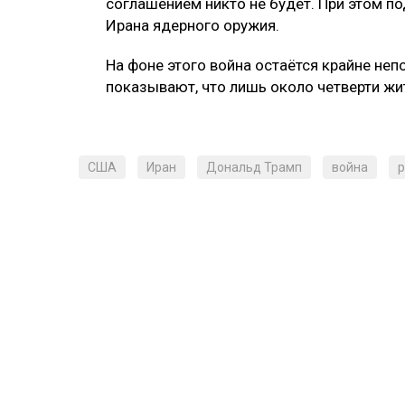
соглашением никто не будет. При этом по
Ирана ядерного оружия.
На фоне этого война остаётся крайне не
показывают, что лишь около четверти жи
США
Иран
Дональд Трамп
война
р