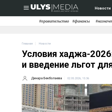
Новости
#правительство
#финансы
#назначе
Главная
Новости
Условия хаджа-2026:
и введение льгот дл
Динара Бекболаева
02.05.2026, 15:36