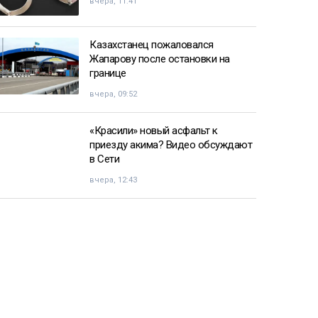
вчера, 11:41
Казахстанец пожаловался
Жапарову после остановки на
границе
вчера, 09:52
«Красили» новый асфальт к
приезду акима? Видео обсуждают
в Сети
вчера, 12:43