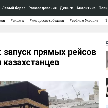
Левый берег
Расследования
Деньги
Аналитика
Пози
ния
#акимы
#январские события
#война в Украине
$
 запуск прямых рейсов
я казахстанцев