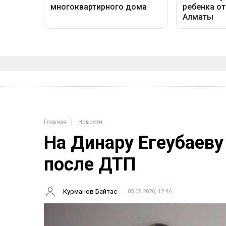
Главная
Новости
На Динару Егеубаеву
после ДТП
Курманов Байтас
05.08.2026, 12:46