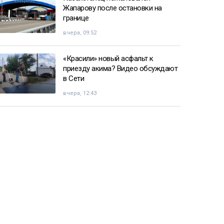
Жапарову после остановки на
границе
вчера, 09:52
«Красили» новый асфальт к
приезду акима? Видео обсуждают
в Сети
вчера, 12:43