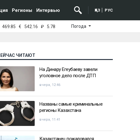
ция
Регионы
Интервью
ҚАЗ
РУС
Погода
469.85
€
542.16
₽
5.78
СЕЙЧАС ЧИТАЮТ
На Динару Егеубаеву завели
уголовное дело после ДТП
вчера, 12:46
Названы самые криминальные
регионы Казахстана
вчера, 11:41
Казахстанец пожаловался