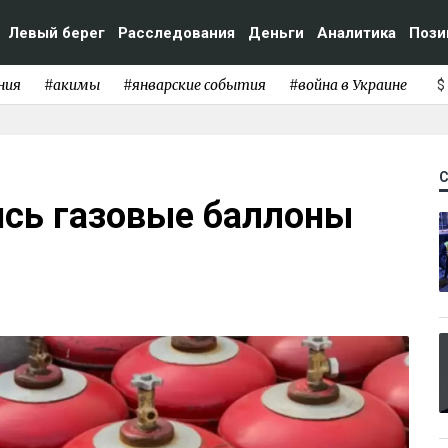
Левый берег
Расследования
Деньги
Аналитика
Пози
ния
#акимы
#январские события
#война в Украине
$
ись газовые баллоны