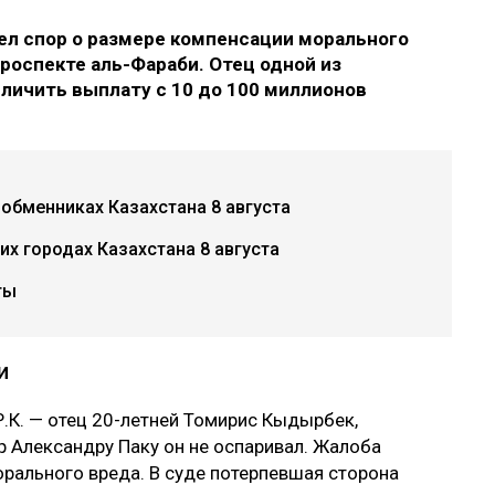
л спор о размере компенсации морального
роспекте аль-Фараби. Отец одной из
еличить выплату с 10 до 100 миллионов
 обменниках Казахстана 8 августа
х городах Казахстана 8 августа
ты
и
.К. — отец 20-летней Томирис Кыдырбек,
р Александру Паку он не оспаривал. Жалоба
рального вреда. В суде потерпевшая сторона