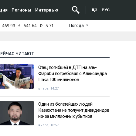
ция
Регионы
Интервью
ҚАЗ
РУС
Погода
469.93
€
541.64
₽
5.71
СЕЙЧАС ЧИТАЮТ
Отец погибшей в ДТП на аль-
Фараби потребовал с Александра
Пака 100 миллионов
вчера, 14:27
Один из богатейших людей
Казахстана не получит дивидендов
из-за миллионных убытков
вчера, 10:57