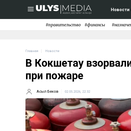
Новости
#правительство
#финансы
#назначе
Главная
Новости
В Кокшетау взорвал
при пожаре
Асыл Беков
02.05.2026, 22:32