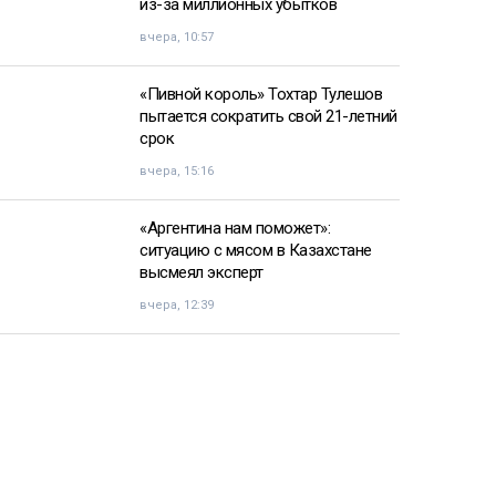
из-за миллионных убытков
вчера, 10:57
«Пивной король» Тохтар Тулешов
пытается сократить свой 21-летний
срок
вчера, 15:16
«Аргентина нам поможет»:
ситуацию с мясом в Казахстане
высмеял эксперт
вчера, 12:39