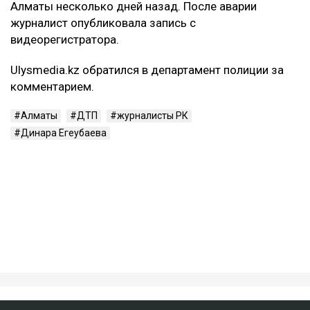
При этом Арсен Сарсеков сообщил, что
пострадавший получил тяжелые травмы. По его
словам, у мужчины диагностировали сотрясение
головного мозга, множественные ушибы внутренних
органов, переломы ребер с обеих сторон, а также
сложный перелом коленного сустава с разрывом
связок. Врачи, как утверждает Сарсеков, не
исключают, что последствия могут привести к
инвалидности.
– Пока же остается один бесспорный факт:
человек находится в больнице с
тяжелейшими травмами. И именно этот
факт сегодня выглядит куда более реальным,
чем любые конспирологические версии, –
написал
он.
ДТП с участием Динары Егеубаевой произошло в
Алматы несколько дней назад. После аварии