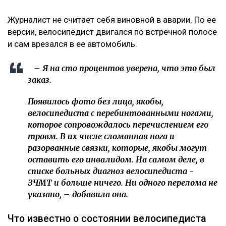
Уэста
После нападения на детей возле «Атакента» полиция
задержала подозреваемого
«Пока он еще жив»: новые кадры с Кок-Жайляу
встревожили алматинцев
«Это был заказ»
О возбуждении уголовного дела Динара Егеубаева
рассказала
на своей странице в фейсбуке.
– Заявление подал велосипедист. За три дня
административное дело превратилось в
уголовное. Следователь требовал дать
подписку о неразглашении. Я отказалась.
Наложен запрет на выезд из страны, –
сообщила она.