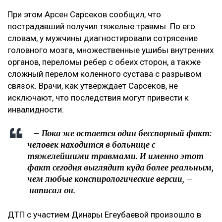
Журналист не считает себя виновной в аварии. По ее
версии, велосипедист двигался по встречной полосе
и сам врезался в ее автомобиль.
– Я на сто процентов уверена, что это был
заказ.
Появилось фото без лица, якобы,
велосипедиста с перебинтованными ногами,
которое сопровождалось перечислением его
травм. В их числе сломанная нога и
разорванные связки, которые, якобы могут
оставить его инвалидом. На самом деле, в
списке больных диагноз велосипедиста -
ЗЧМТ и больше ничего. Ни одного перелома не
указано, – добавила она.
Что известно о состоянии велосипедиста