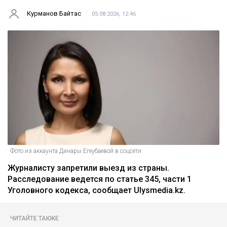
Главная
Новости
На Динару Егеубаеву завели
уголовное дело после ДТП
Курманов Байтас
05.08.2026, 12:46