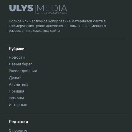
журналист опубликовала запись с
видеорегистратора.
Ulysmedia.kz обратился в департамент полиции за
комментарием.
Алматы
ДТП
журналисты РК
Динара Егеубаева