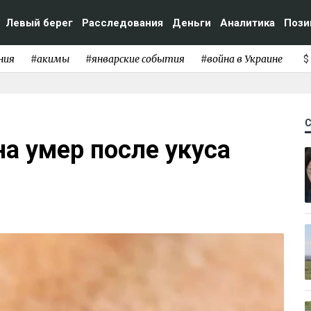
Левый берег
Расследования
Деньги
Аналитика
Пози
ния
#акимы
#январские события
#война в Украине
$
а умер после укуса