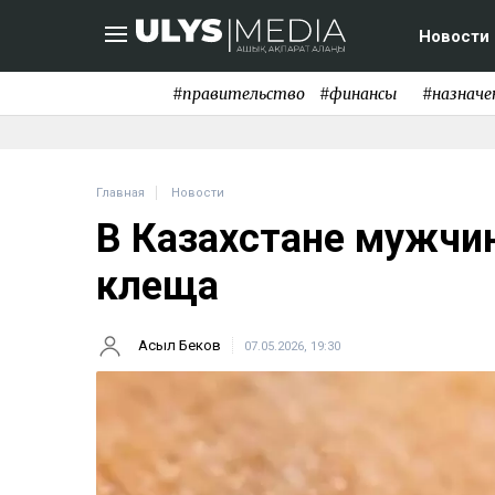
Новости
#правительство
#финансы
#назначе
Главная
Новости
В Казахстане мужчин
клеща
Асыл Беков
07.05.2026, 19:30