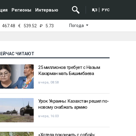
ция
Регионы
Интервью
ҚАЗ
РУС
Погода
467.48
€
539.52
₽
5.73
СЕЙЧАС ЧИТАЮТ
25 миллионов требует с Назым
Кахарман мать Бишимбаева
вчера, 08:58
Урок Украины: Казахстан решил по-
новому снабжать армию
вчера, 16:03
«Хотела покончить с собой»: