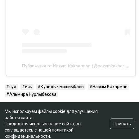
Публикация от Nazym Kakharman (@nazymkakharman)
суд
иск
Куандык Бишимбаев
Назым Кахарман
Альмира Нурлыбекова
Мы используем файлы cookie для улучшения
работы сайта.
Принять
Продолжая использование сайта, вы
соглашаетесь с нашей
политикой
конфиденциальности
.