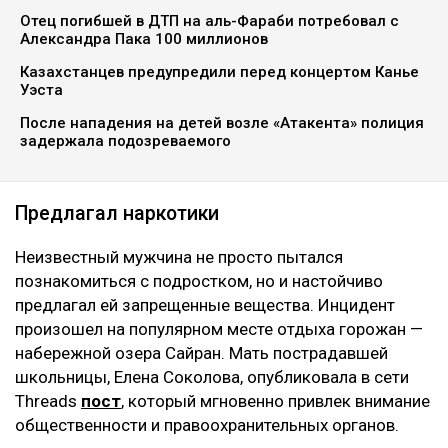
изображение создано нейросетью
Полиция Алматы начала расследование после того,
как в социальных сетях резонанс получила история
о домогательствах к 15-летней девочке, сообщает
Ulysmedia.kz
.
ЧИТАЙТЕ ТАКЖЕ
Отец погибшей в ДТП на аль-Фараби потребовал с
Александра Пака 100 миллионов
Казахстанцев предупредили перед концертом Канье
Уэста
После нападения на детей возле «Атакента» полиция
задержала подозреваемого
Предлагал наркотики