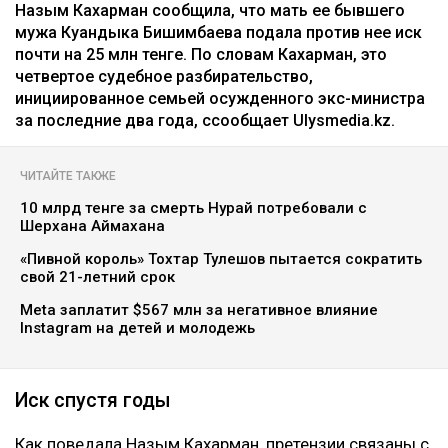
Главная
Новости
25 миллионов требует с Назым
Кахарман мать Бишимбаева
Зарина Файзулина
06.08.2026, 08:58
Коллаж Ulysmedia.kz
Назым Кахарман сообщила, что мать ее бывшего
мужа Куандыка Бишимбаева подала против нее иск
почти на 25 млн тенге. По словам Кахарман, это
четвертое судебное разбирательство,
инициированное семьей осужденного экс-министра
за последние два года, ссообщает Ulysmedia.kz.
ЧИТАЙТЕ ТАКЖЕ
10 млрд тенге за смерть Нурай потребовали с