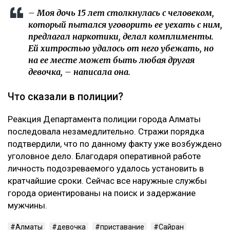
Неизвестный мужчина не просто пытался
познакомиться с подростком, но и настойчиво
предлагал ей запрещенные вещества. Инцидент
произошел на популярном месте отдыха горожан —
набережной озера Сайран. Мать пострадавшей
школьницы, Елена Соколова, опубликовала в сети
Threads
пост
, который мгновенно привлек внимание
общественности и правоохранительных органов.
– Моя дочь 15 лет столкнулась с человеком,
который пытался уговорить ее уехать с ним,
предлагал наркотики, делал комплименты.
Ей хитростью удалось от него убежать, но
на ее месте может быть любая другая
девочка, – написала она.
Что сказали в полиции?