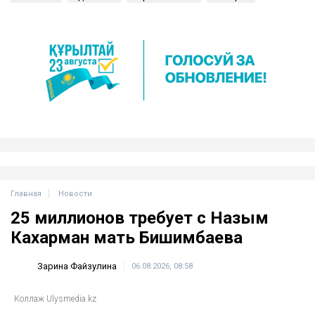
Реакция Департамента полиции города Алматы
последовала незамедлительно. Стражи порядка
подтвердили, что по данному факту уже возбуждено
уголовное дело. Благодаря оперативной работе
личность подозреваемого удалось установить в
кратчайшие сроки. Сейчас все наружные службы
города ориентированы на поиск и задержание
мужчины.
Алматы
девочка
приставание
Сайран