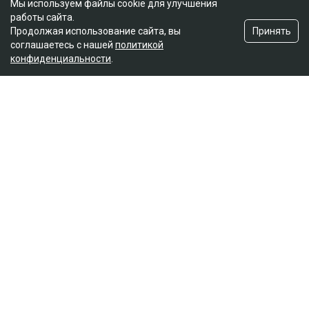
Мы используем файлы cookie для улучшения
работы сайта.
Принять
Продолжая использование сайта, вы
соглашаетесь с нашей
политикой
конфиденциальности
.
Главная
Новости
На Динару Егеубаеву завели
уголовное дело после ДТП
Курманов Байтас
05.08.2026, 12:46
Фото из аккаунта Динары Егеубаевой в соцсети
Журналисту запретили выезд из страны.
Расследование ведется по статье 345, части 1
Уголовного кодекса, сообщает Ulysmedia.kz.