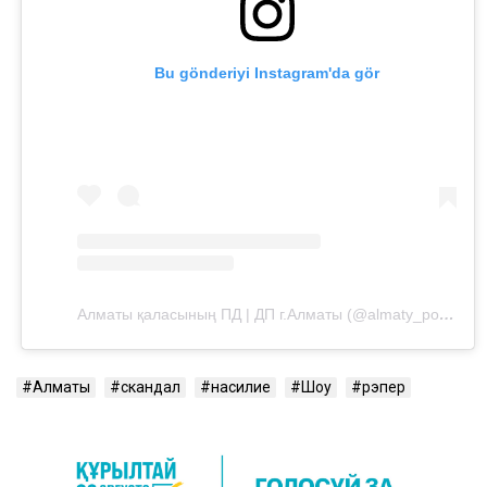
Bu gönderiyi Instagram'da gör
Алматы қаласының ПД | ДП г.Алматы (@almaty_police_department)'in paylaştığı bir gönderi
Алматы
скандал
насилие
Шоу
рэпер