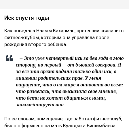
рисков. Сейчас понимаю, что договор
доверительного управления может стать
ловушкой. Спустя годы с меня требуют
вернуть деньги, которые, как считают
истцы, были получены от этого бизнеса, –
заявила она.
Кахарман также сказала, что после нового иска
может сама обратиться в суд. Она намерена
потребовать алименты, поскольку они
выплачивались не полностью.
Контекст
Ранее Назым Кахарман
рассказала
о жизни с
Куандыком Бишимбаевым. Во время брака женщина
столкнулась с изменами, тотальным контролем,
психологическим давлением и физической
агрессией.