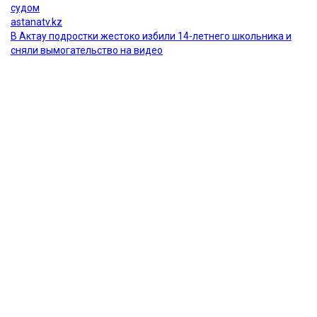
Главная
Новости
25 миллионов требует с Назым
Кахарман мать Бишимбаева