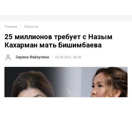
четвертое судебное разбирательство,
инициированное семьей осужденного экс-министра
за последние два года, ссообщает Ulysmedia.kz.
ЧИТАЙТЕ ТАКЖЕ
Meta заплатит $567 млн за негативное влияние
Instagram на детей и молодежь
Крики и эмоции: как Бажкенова отреагировала на
показания в суде
На бездомных и психически больных людей массово
оформляли кредиты в Казахстане
Иск спустя годы
Как поведала Назым Кахарман, претензии связаны с
фитнес-клубом, которым она управляла после
рождения второго ребенка.