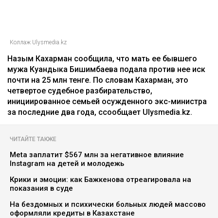
– Это уже четвертый иск за два года в мою
сторону, но первый – от бывшей свекрови. Я
за все это время подала только один иск, о
лишении родительских прав. У меня
ощущение, что в их мире я виновата во всем:
что развелась, что высказала свое мнение,
что дети не хотят общаться с ними, –
комментирует она.
По её словам, помещение, где работал фитнес-клуб,
было оформлено на мать Куандыка Бишимбаева
(Альмиру Нурлыбекову), а сама она управляла
бизнесом по договору доверительного управления.
Теперь же этот договор стал основанием для
денежных требований.
– Мне тогда казалось, что я попала в
замечательную семью, и я не видела никаких