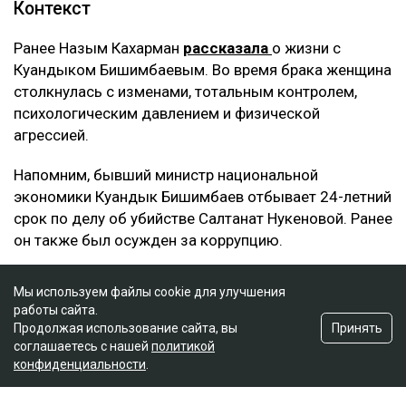
Публикация от Nazym Kakharman (@nazymkakharman)
суд
иск
Куандык Бишимбаев
Назым Кахарман
Альмира Нурлыбекова
Мы используем файлы cookie для улучшения
работы сайта.
Принять
Продолжая использование сайта, вы
соглашаетесь с нашей
политикой
конфиденциальности
.