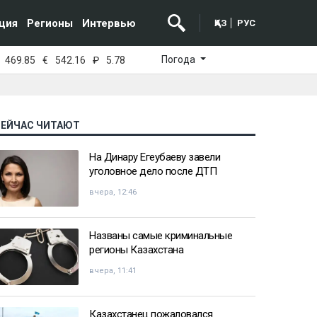
ция
Регионы
Интервью
ҚАЗ
РУС
Погода
469.85
€
542.16
₽
5.78
СЕЙЧАС ЧИТАЮТ
На Динару Егеубаеву завели
уголовное дело после ДТП
вчера, 12:46
Названы самые криминальные
регионы Казахстана
вчера, 11:41
Казахстанец пожаловался