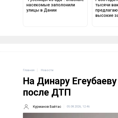
Главная
Новости
На Динару Егеубаеву
после ДТП
Курманов Байтас
05.08.2026, 12:46