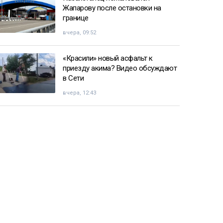
Жапарову после остановки на
границе
вчера, 09:52
«Красили» новый асфальт к
приезду акима? Видео обсуждают
в Сети
вчера, 12:43