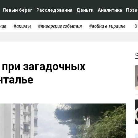
Левый берег
Расследования
Деньги
Аналитика
Пози
ния
#акимы
#январские события
#война в Украине
$
 при загадочных
нталье