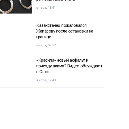
вчера, 11:41
Казахстанец пожаловался
Жапарову после остановки на
границе
вчера, 09:52
«Красили» новый асфальт к
приезду акима? Видео обсуждают
в Сети
вчера, 12:43