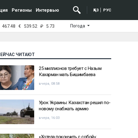
ция
Регионы
Интервью
ҚАЗ
РУС
Погода
467.48
€
539.52
₽
5.73
СЕЙЧАС ЧИТАЮТ
25 миллионов требует с Назым
Кахарман мать Бишимбаева
вчера, 08:58
Урок Украины: Казахстан решил по-
новому снабжать армию
вчера, 16:03
«Хотела покончить с собой»: