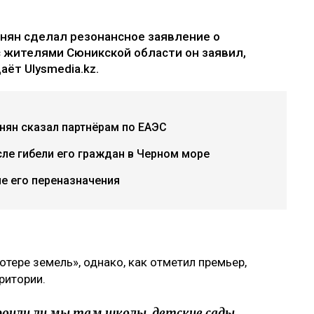
нян сделал резонансное заявление о
с жителями Сюникской области он заявил,
аёт Ulysmedia.kz.
инян сказал партнёрам по ЕАЭС
ле гибели его граждан в Черном море
е его переназначения
отере земель», однако, как отметил премьер,
ритории.
роили ли мы там школы, детские сады,