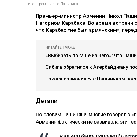
инстаграм Никола Пашиняна
Премьер-министр Армении Никол Паши
Нагорном Карабахе. Во время встречи 
что Карабах «не был армянским», перед
ЧИТАЙТЕ ТАКЖЕ
«Выбирать пока не из чего»: что Паш
Сибига обратился к Азербайджану пос
Токаев созвонился с Пашиняном посл
Детали
По словам Пашиняна, многие говорят о «п
Армения фактически не развивала эти тер
- Как они были нашими? Пост