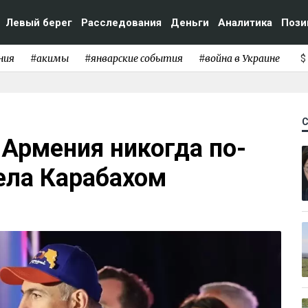
Левый берег
Расследования
Деньги
Аналитика
Пози
ния
#акимы
#январские события
#война в Украине
$
 Армения никогда по-
ела Карабахом