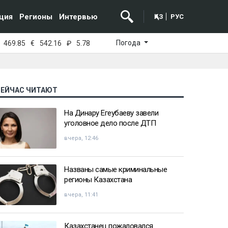
ция
Регионы
Интервью
ҚАЗ
РУС
Погода
469.85
€
542.16
₽
5.78
СЕЙЧАС ЧИТАЮТ
На Динару Егеубаеву завели
уголовное дело после ДТП
вчера, 12:46
Названы самые криминальные
регионы Казахстана
вчера, 11:41
Казахстанец пожаловался