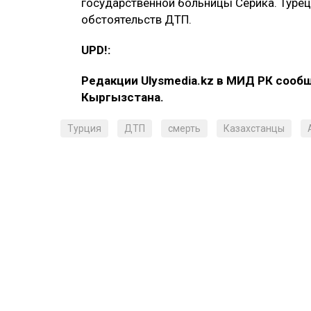
государственной больницы Серика. Турец
обстоятельств ДТП.
UPD!:
Редакции Ulysmedia.kz в МИД РК сооб
Кыргызстана.
Турция
ДТП
смерть
Казахстанцы