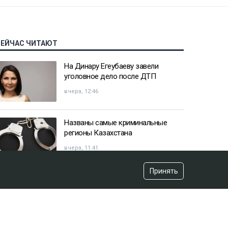
СЕЙЧАС ЧИТАЮТ
На Динару Егеубаеву завели
уголовное дело после ДТП
вчера, 12:46
Названы самые криминальные
регионы Казахстана
вчера, 11:41
Принять
Казахстанец пожаловался
Жапарову после остановки на
границе
вчера, 09:52