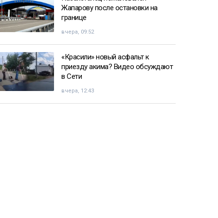
Жапарову после остановки на
границе
вчера, 09:52
«Красили» новый асфальт к
приезду акима? Видео обсуждают
в Сети
вчера, 12:43