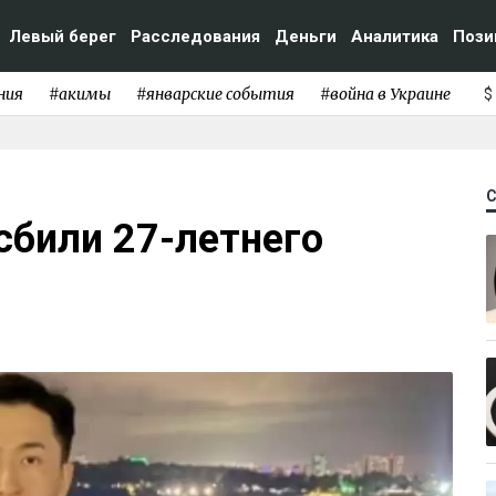
Левый берег
Расследования
Деньги
Аналитика
Пози
ния
#акимы
#январские события
#война в Украине
$
сбили 27-летнего