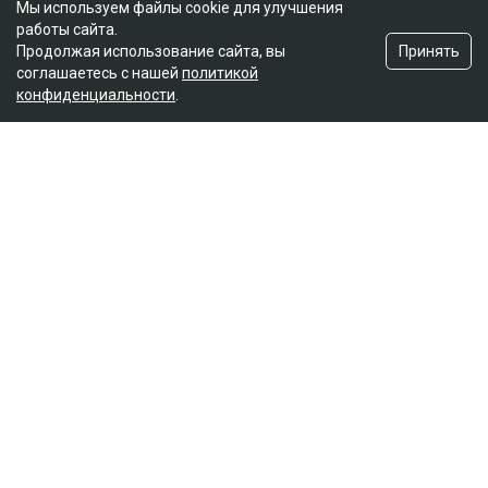
Мы используем файлы cookie для улучшения
работы сайта.
Принять
Продолжая использование сайта, вы
соглашаетесь с нашей
политикой
конфиденциальности
.
Главная
Новости
25 миллионов требует с Назым
Кахарман мать Бишимбаева
Зарина Файзулина
06.08.2026, 08:58
Коллаж Ulysmedia.kz
Назым Кахарман сообщила, что мать ее бывшего
мужа Куандыка Бишимбаева подала против нее иск
почти на 25 млн тенге. По словам Кахарман, это
четвертое судебное разбирательство,
инициированное семьей осужденного экс-министра
за последние два года, ссообщает Ulysmedia.kz.