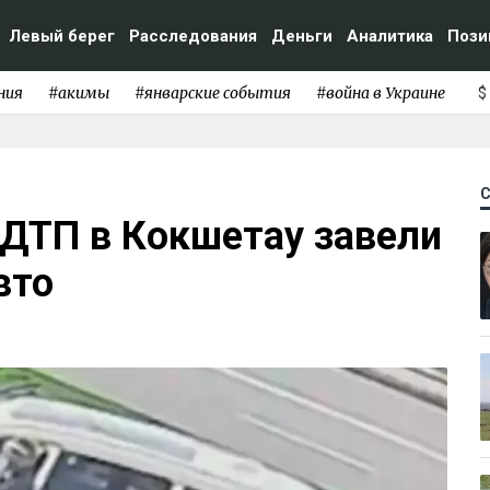
Левый берег
Расследования
Деньги
Аналитика
Пози
ния
#акимы
#январские события
#война в Украине
$
 ДТП в Кокшетау завели
вто