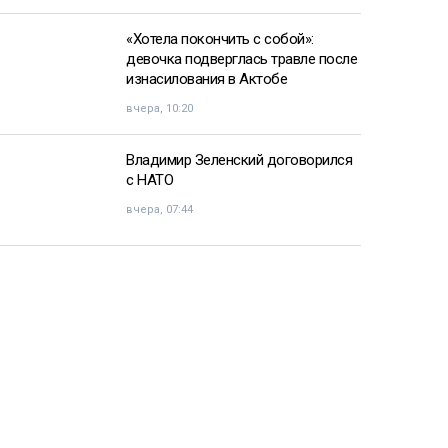
«Хотела покончить с собой»:
девочка подверглась травле после
изнасилования в Актобе
вчера, 10:20
Владимир Зеленский договорился
с НАТО
вчера, 07:44