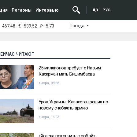
ция
Регионы
Интервью
ҚАЗ
РУС
Погода
467.48
€
539.52
₽
5.73
СЕЙЧАС ЧИТАЮТ
25 миллионов требует с Назым
Кахарман мать Бишимбаева
вчера, 08:58
Урок Украины: Казахстан решил по-
новому снабжать армию
вчера, 16:03
«Хотела покончить с собой»: