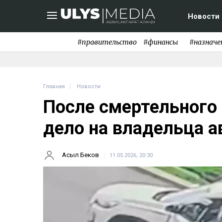
Новости
#правительство
#финансы
#назначе
Главная
Новости
После смертельного
дело на владельца а
Асыл Беков
11.05.2026, 20:30