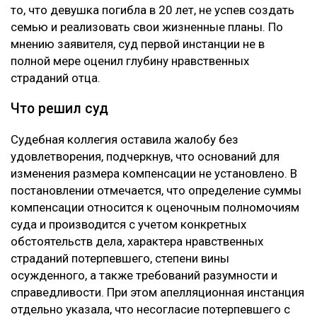
взыскать с осужденного 100 миллионов тенге. В
жалобе указывалось, что Пак, находясь в состоянии
алкогольного опьянения, грубо нарушил правила
дорожного движения, выехал на встречную полосу и
стал виновником аварии, в которой погибли три
человека, включая единственную дочь заявителя.
Кроме того, потерпевший обращал внимание суда на
то, что девушка погибла в 20 лет, не успев создать
семью и реализовать свои жизненные планы. По
мнению заявителя, суд первой инстанции не в
полной мере оценил глубину нравственных
страданий отца.
Что решил суд
Судебная коллегия оставила жалобу без
удовлетворения, подчеркнув, что оснований для
изменения размера компенсации не установлено. В