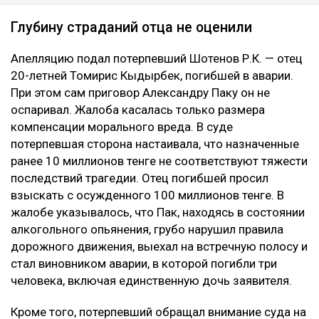
ЧИТАЙТЕ ТАКЖЕ
Воздух может ухудшиться в нескольких городах
Казахстана 8 августа
Подростки заблудились в горах Алматы
Конфликт на Кашагане: сотни рабочих требуют
выплаты компенсаций
Глубину страданий отца не оценили
Апелляцию подал потерпевший Шотенов Р.К. — отец
20-летней Томирис Кыдырбек, погибшей в аварии.
При этом сам приговор Александру Паку он не
оспаривал. Жалоба касалась только размера
компенсации морального вреда. В суде
потерпевшая сторона настаивала, что назначенные
ранее 10 миллионов тенге не соответствуют тяжести
последствий трагедии. Отец погибшей просил