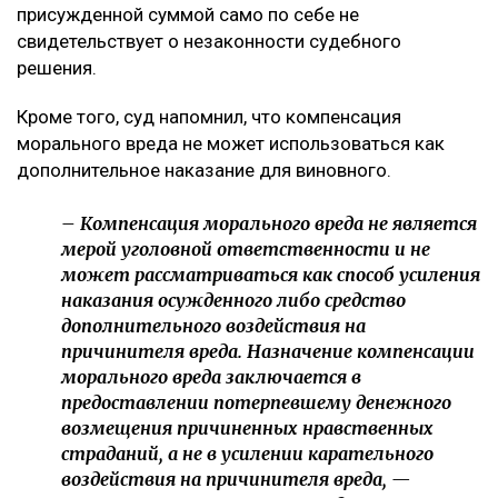
постановлении отмечается, что определение суммы
компенсации относится к оценочным полномочиям
суда и производится с учетом конкретных
обстоятельств дела, характера нравственных
страданий потерпевшего, степени вины
осужденного, а также требований разумности и
справедливости. При этом апелляционная инстанция
отдельно указала, что несогласие потерпевшего с
присужденной суммой само по себе не
свидетельствует о незаконности судебного
решения.
Кроме того, суд напомнил, что компенсация
морального вреда не может использоваться как
дополнительное наказание для виновного.
– Компенсация морального вреда не является
мерой уголовной ответственности и не
может рассматриваться как способ усиления