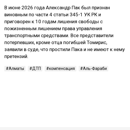
опьянения, выехал на встречную полосу и
столкнулся с Mercedes. Жертвами аварии стали 29-
летний водитель Mercedes и две пассажирки —
девушки 20 и 22 лет. Согласно материалам
уголовного дела, концентрация алкоголя в крови
Пака составляла 1,30 промилле, а скорость
автомобиля перед столкновением могла достигать
около 219 км/ч.
В июне 2026 года Александр Пак был признан
виновным по части 4 статьи 345-1 УК РК и
приговорен к 10 годам лишения свободы с
пожизненным лишением права управления
транспортными средствами. Все представители
потерпевших, кроме отца погибшей Томирис,
заявили в суде, что простили Пака и не имеют к нему
претензий.
Алматы
ДТП
компенсация
Аль-Фараби