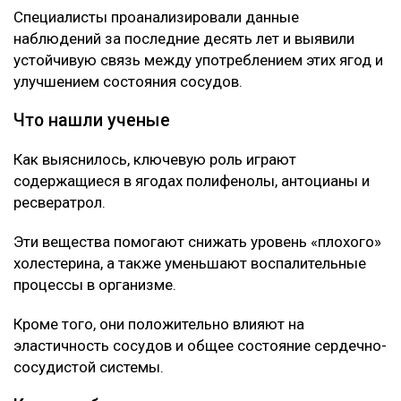
botanichka
Ученые пришли к выводу, что темный виноград и
черника способны положительно влиять на
здоровье сердечно-сосудистой системы, передает
Ulysmedia.kz.
ЧИТАЙТЕ ТАКЖЕ
Корь, коклюш, теперь «свинка»: чем грозит Казахстану
массовый отказ от прививок
Нейробиолог назвала три привычки, от которых