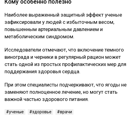
зависит работа мозга
Так Солнце еще не видели: ученые получили рекордно
детальные снимки
Об этом говорится в исследовании, опубликованном
в научном журнале Nutrients.
Специалисты проанализировали данные
наблюдений за последние десять лет и выявили
устойчивую связь между употреблением этих ягод и
улучшением состояния сосудов.
Что нашли ученые
Как выяснилось, ключевую роль играют
содержащиеся в ягодах полифенолы, антоцианы и
ресвератрол.