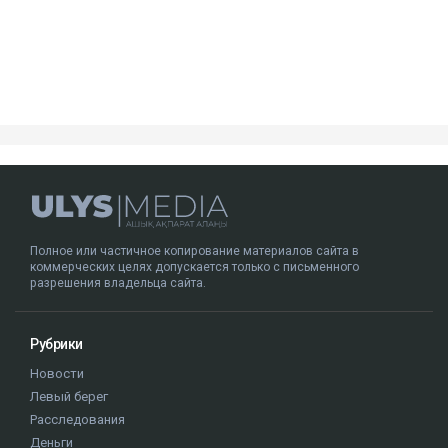
Эти вещества помогают снижать уровень «плохого»
холестерина, а также уменьшают воспалительные
процессы в организме.
Кроме того, они положительно влияют на
эластичность сосудов и общее состояние сердечно-
сосудистой системы.
Кому особенно полезно
Наиболее выраженный защитный эффект ученые
зафиксировали у людей с избыточным весом,
повышенным артериальным давлением и
метаболическим синдромом.
Исследователи отмечают, что включение темного
винограда и черники в регулярный рацион может
стать одной из простых профилактических мер для
поддержания здоровья сердца.