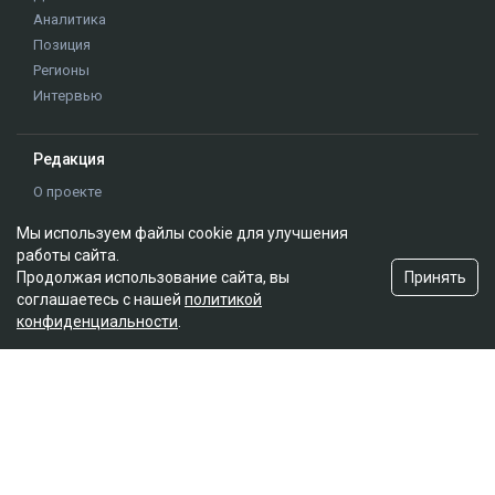
При этом специалисты подчеркивают, что ягоды не
заменяют полноценное лечение, но могут стать
важной частью здорового питания.
ученые
здоровье
врачи
Мы используем файлы cookie для улучшения
работы сайта.
Принять
Продолжая использование сайта, вы
соглашаетесь с нашей
политикой
конфиденциальности
.