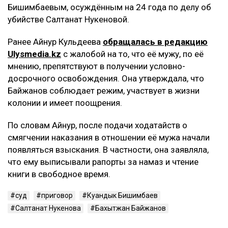
Бишимбаевым, осуждённым на 24 года по делу об
убийстве Салтанат Нукеновой.
Ранее Айнур Кульдеева
обращалась в редакцию
Ulysmedia.kz
с жалобой на то, что её мужу, по её
мнению, препятствуют в получении условно-
досрочного освобождения. Она утверждала, что
Байжанов соблюдает режим, участвует в жизни
колонии и имеет поощрения.
По словам Айнур, после подачи ходатайств о
смягчении наказания в отношении её мужа начали
появляться взыскания. В частности, она заявляла,
что ему выписывали рапорты за намаз и чтение
книги в свободное время.
суд
приговор
Куандык Бишимбаев
Салтанат Нукенова
Бахытжан Байжанов