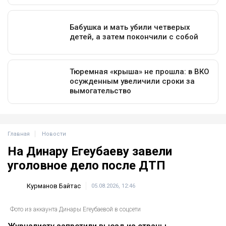
Главная
Новости
На Динару Егеубаеву завели
уголовное дело после ДТП
Курманов Байтас
05.08.2026, 12:46
Фото из аккаунта Динары Егеубаевой в соцсети