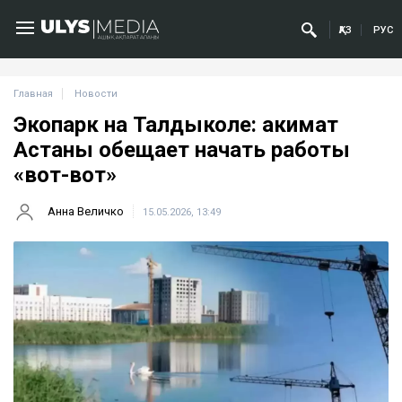
ҚАЗ
РУС
Главная
Новости
Экопарк на Талдыколе: акимат
Астаны обещает начать работы
«вот-вот»
Анна Величко
15.05.2026, 13:49