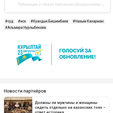
Публикация от Nazym Kakharman (@nazymkakharman)
суд
иск
Куандык Бишимбаев
Назым Кахарман
Альмира Нурлыбекова