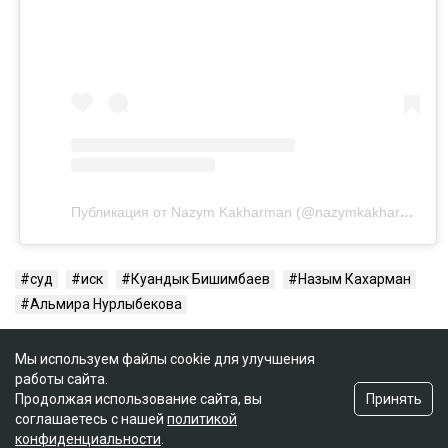
Публикация от Nazym Kakharman (@nazymkakharman)
суд
иск
Куандык Бишимбаев
Назым Кахарман
Альмира Нурлыбекова
Мы используем файлы cookie для улучшения
работы сайта.
Принять
Продолжая использование сайта, вы
соглашаетесь с нашей
политикой
конфиденциальности
.