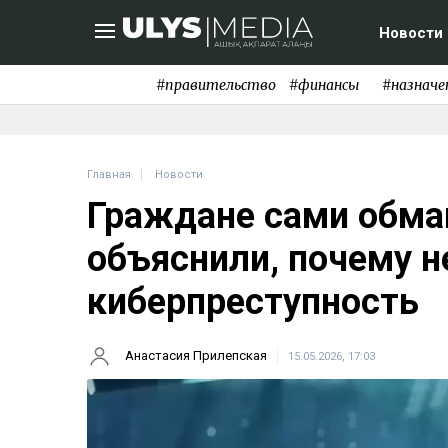
Новости
#правительство
#финансы
#назначе
Главная
Новости
Граждане сами обм
объяснили, почему н
киберпреступность
Анастасия Прилепская
15.05.2026, 17:03