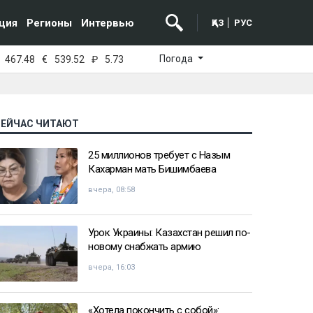
ция
Регионы
Интервью
ҚАЗ
РУС
Погода
467.48
€
539.52
₽
5.73
СЕЙЧАС ЧИТАЮТ
25 миллионов требует с Назым
Кахарман мать Бишимбаева
вчера, 08:58
Урок Украины: Казахстан решил по-
новому снабжать армию
вчера, 16:03
«Хотела покончить с собой»: