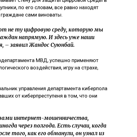
аивает стену для защиты цифровой среды в
пники, по его словам, все равно находят
м граждане сами виноваты.
 не ту цифровую среду, которую мы
граждан напрямую. И здесь уже наши
 – заявил Жандос Суюнбай.
ердепартамента МВД, успешно применяют
гического воздействия, игру на страхе,
чальник управления департамента киберпола
ших от киберпреступеня в том, что они
вами интернет-мошенничества,
огда через полгода. Есть случаи, когда
сле того, как его обманули, он узнал из