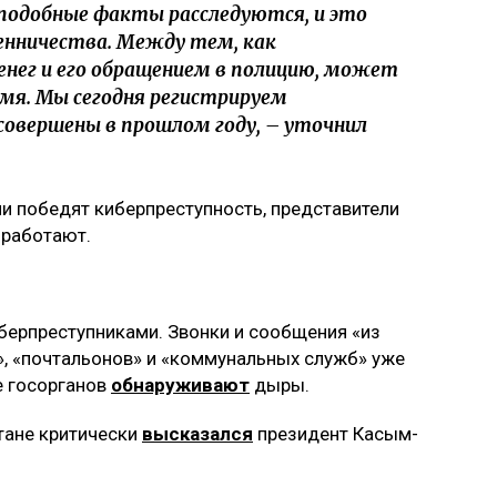
 подобные факты расследуются, и это
енничества. Между тем, как
енег и его обращением в полицию, может
мя. Мы сегодня регистрируем
совершены в прошлом году, – уточнил
ли победят киберпреступность, представители
 работают.
берпреступниками. Звонки и сообщения «из
й», «почтальонов» и «коммунальных служб» уже
е госорганов
обнаруживают
дыры.
тане критически
высказался
президент Касым-