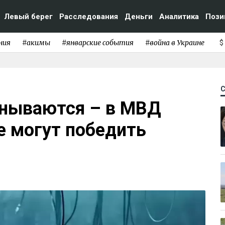
Левый берег
Расследования
Деньги
Аналитика
Пози
ния
#акимы
#январские события
#война в Украине
$
анываются – в МВД
е могут победить