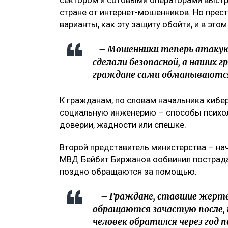
сектором и сотовыми операторами выстр
стране от интернет-мошенников. Но престу
варианты, как эту защиту обойти, и в это
– Мошенники теперь атакуют
сделали безопасной, а наших 
граждане сами обманываются,
К гражданам, по словам начальника киб
социальную инженерию – способы психоло
доверии, жадности или спешке.
Второй представитель министерства – на
МВД Бейбит Биржанов ообвинил пострадав
поздно обращаются за помощью.
– Граждане, ставшие жерт
обращаются зачастую после, ин
человек обратился через год по