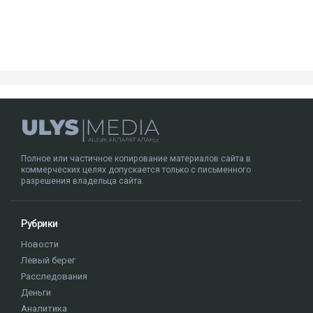
увеличили до 12 лет.
Кто такая Гульмира Сатыбалды
Гульмира Сатыбалды - бывшая супруга Кайрата
Сатыбалды, племянника экс-президента Казахстана
Нурсултана Назарбаева. Они развелись в 2005 году.
У бывших супругов трое общих детей - сын
Бауыржан и дочери Аружан и Дария. По имеющейся
в открытом доступе информации, по профессии
Гульмира Сатыбалды - учительница.
Нурсултан Назарбаев
суд
Кайрат Сатыбалды
уголовное дело
Гульмира Сатыбалды