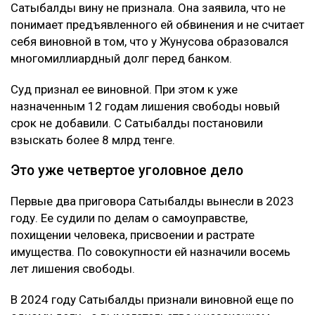
бизнес-партнера. Отмечается, что Сатыбалды и
Жунусов вместе занимались бизнесом, в том числе
строительством жилого комплекса «Восточка» в
Алматы.
Позже Жунусов передал доли в компаниях
связанным с Сатыбалды лицам и подписал ряд
других документов. По версии обвинения, сделал он
это под давлением.
Как утверждает журналист, мужчину несколько
месяцев незаконно удерживали в подвале дома
Сатыбалды. После продажи построенного жилья у
Жунусова остался долг перед «ВТБ Банком» на
сумму более 8 млрд тенге.
Что решила судья
Сатыбалды вину не признала. Она заявила, что не