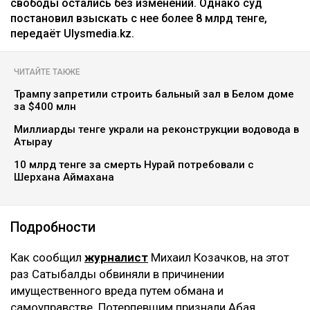
Ильяс Бахыт
08.08.2026, 11:24
коллаж: архив Ulysmedia.kz
Бывшую жену племянника Нурсултана Назарбаева
Гульмиру Сатыбалды признали виновной по
четвертому уголовному делу. Новый срок ей не
добавили - ранее назначенные 12 лет лишения
свободы остались без изменений. Однако суд
постановил взыскать с нее более 8 млрд тенге,