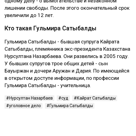
понимает предъявленного ей обвинения и не считает
себя виновной в том, что у Жунусова образовался
многомиллиардный долг перед банком.
Суд признал ее виновной. При этом к уже
назначенным 12 годам лишения свободы новый
срок не добавили. С Сатыбалды постановили
взыскать более 8 млрд тенге.
Это уже четвертое уголовное дело
Первые два приговора Сатыбалды вынесли в 2023
году. Ее судили по делам о самоуправстве,
похищении человека, присвоении и растрате
имущества. По совокупности ей назначили восемь
лет лишения свободы.
В 2024 году Сатыбалды признали виновной еще по
одному делу - о вымогательстве и незаконном
лишении свободы. После этого окончательный срок