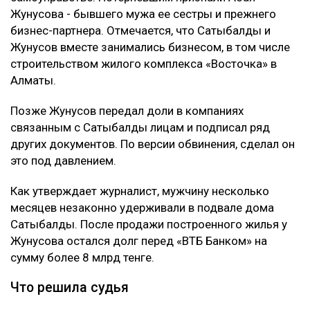
передаёт Ulysmedia.kz.
ЧИТАЙТЕ ТАКЖЕ
Трампу запретили строить бальный зал в Белом доме
за $400 млн
Миллиарды тенге украли на реконструкции водовода в
Атырау
10 млрд тенге за смерть Нурай потребовали с
Шерхана Аймахана
Подробности
Как сообщил
журналист
Михаил Козачков, на этот
раз Сатыбалды обвиняли в причинении
имущественного вреда путем обмана и
самоуправстве. Потерпевшим признали Абая
Жунусова - бывшего мужа ее сестры и прежнего