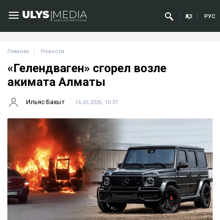
ҚАЗ
РУС
Главная
Новости
«Гелендваген» сгорел возле
акимата Алматы
Ильяс Бахыт
16.05.2026, 10:37