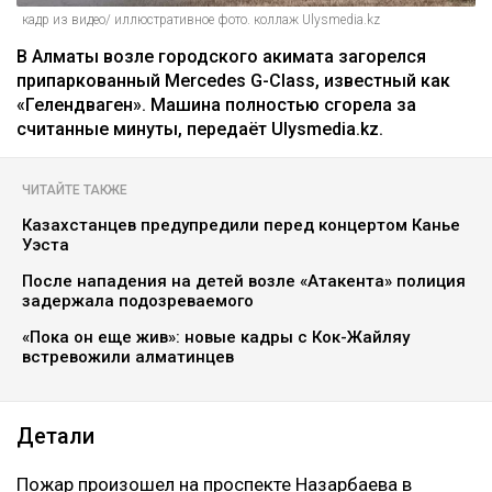
кадр из видео/ иллюстративное фото. коллаж Ulysmedia.kz
В Алматы возле городского акимата загорелся
припаркованный Mercedes G-Class, известный как
«Гелендваген». Машина полностью сгорела за
считанные минуты, передаёт Ulysmedia.kz.
ЧИТАЙТЕ ТАКЖЕ
Казахстанцев предупредили перед концертом Канье
Уэста
После нападения на детей возле «Атакента» полиция
задержала подозреваемого
«Пока он еще жив»: новые кадры с Кок-Жайляу
встревожили алматинцев
Детали
Пожар произошел на проспекте Назарбаева в