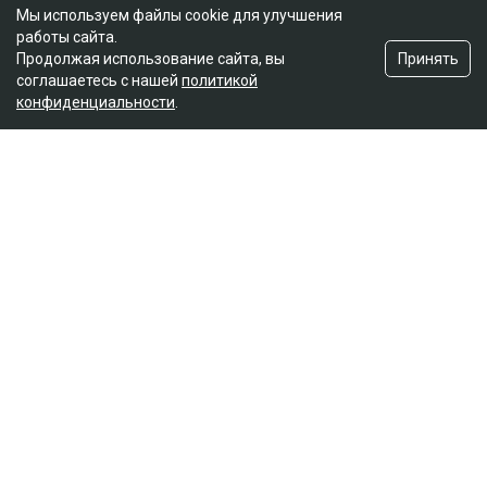
Мы используем файлы cookie для улучшения
работы сайта.
Принять
Продолжая использование сайта, вы
соглашаетесь с нашей
политикой
конфиденциальности
.
Главная
Новости
25 миллионов требует с Назым
Кахарман мать Бишимбаева
Зарина Файзулина
06.08.2026, 08:58
Коллаж Ulysmedia.kz
Назым Кахарман сообщила, что мать ее бывшего
мужа Куандыка Бишимбаева подала против нее иск
почти на 25 млн тенге. По словам Кахарман, это
четвертое судебное разбирательство,