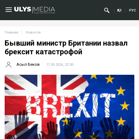
ҚАЗ
РУС
Главная
Новости
Бывший министр Британии назвал
брексит катастрофой
Асыл Беков
17.05.2026, 22:30