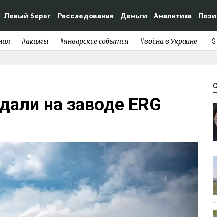
Левый берег
Расследования
Деньги
Аналитика
Пози
ния
#акимы
#январские события
#война в Украине
$
дали на заводе ERG