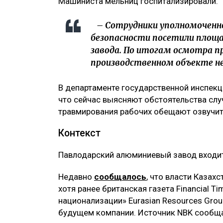
Машиниста мельниц госпитализировали.
– Сотрудники уполномоченно
безопасности посетили площа
завода. По итогам осмотра п
производственном объекте не
В департаменте государственной инспекц
что сейчас выясняют обстоятельства слу
травмирования рабочих обещают озвучит
Контекст
Павлодарский алюминиевый завод входит
Недавно
сообщалось
, что власти Казах
хотя ранее британская газета Financial 
национализации» Eurasian Resources Gro
будущем компании. Источник NBK сообщал