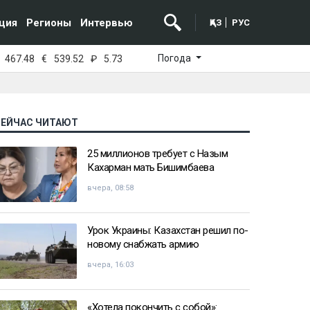
ция
Регионы
Интервью
ҚАЗ
РУС
Погода
467.48
€
539.52
₽
5.73
СЕЙЧАС ЧИТАЮТ
25 миллионов требует с Назым
Кахарман мать Бишимбаева
вчера, 08:58
Урок Украины: Казахстан решил по-
новому снабжать армию
вчера, 16:03
«Хотела покончить с собой»: