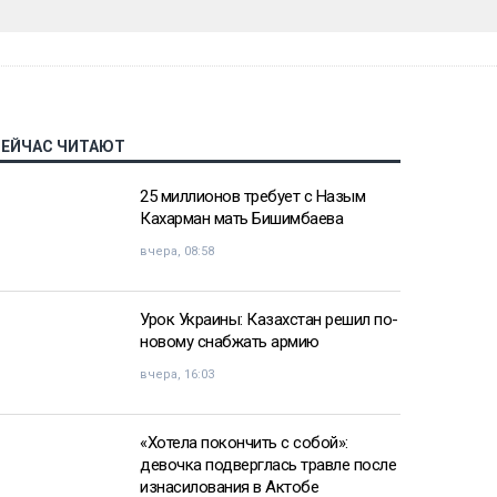
СЕЙЧАС ЧИТАЮТ
25 миллионов требует с Назым
Кахарман мать Бишимбаева
вчера, 08:58
Урок Украины: Казахстан решил по-
новому снабжать армию
вчера, 16:03
«Хотела покончить с собой»:
девочка подверглась травле после
изнасилования в Актобе