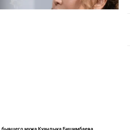
е бывшего мужа Куандыка Бишимбаева