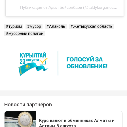
Публикация от Адыл Бейсенбаев (@taldykorganec_kolesa)
туризм
мусор
Алаколь
Жетысуская область
мусорный полигон