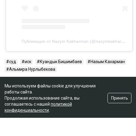
Публикация от Nazym Kakharman (@nazymkakharman)
суд
иск
Куандык Бишимбаев
Назым Кахарман
Альмира Нурлыбекова
Мы используем файлы cookie для улучшения
работы сайта.
Принять
Продолжая использование сайта, вы
соглашаетесь с нашей
политикой
конфиденциальности
.