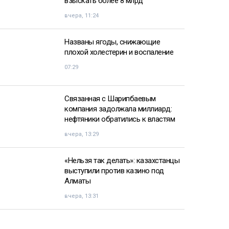
взыскать более 8 млрд
вчера, 11:24
Названы ягоды, снижающие
плохой холестерин и воспаление
07:29
Связанная с Шарипбаевым
компания задолжала миллиард:
нефтяники обратились к властям
вчера, 13:29
«Нельзя так делать»: казахстанцы
выступили против казино под
Алматы
вчера, 13:31