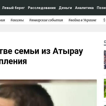
Левый берег
Расследования
Деньги
Аналитика
Пози
ния
#акимы
#январские события
#война в Украине
$
тве семьи из Атырау
пления