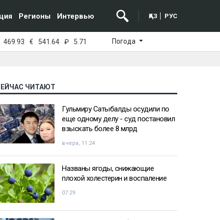
ция
Регионы
Интервью
ҚАЗ
РУС
Погода
469.93
€
541.64
₽
5.71
СЕЙЧАС ЧИТАЮТ
Гульмиру Сатыбалды осудили по
еще одному делу - суд постановил
взыскать более 8 млрд
вчера, 11:24
Названы ягоды, снижающие
плохой холестерин и воспаление
07:29