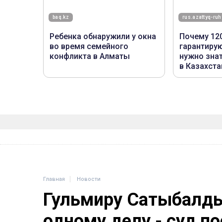
Главная
Новости
Гульмиру Сатыбалды
одному делу - суд п