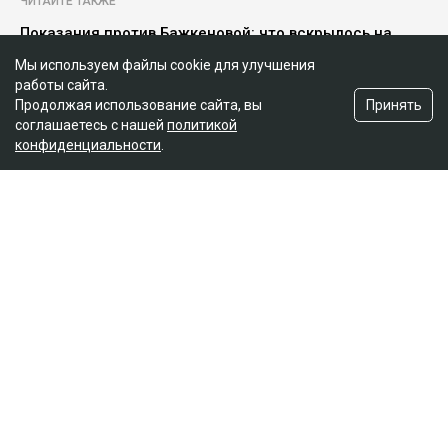
ЧИТАЙТЕ ТАКЖЕ
Показания против Бажкеновой: что вскрылось на
очередном заседании суда
Мы используем файлы cookie для улучшения
На бездомных и психически больных людей массово
работы сайта.
оформляли кредиты в Казахстане
Принять
Продолжая использование сайта, вы
соглашаетесь с нашей
политикой
В колонии ВКО новичка заставляли платить за
конфиденциальности
.
«спокойную жизнь»
Иск спустя годы
Как поведала Назым Кахарман, претензии связаны с
фитнес-клубом, которым она управляла после
рождения второго ребенка.
– Это уже четвертый иск за два года в мою
сторону, но первый – от бывшей свекрови. Я
за все это время подала только один иск, о
лишении родительских прав. У меня