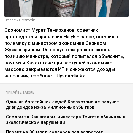
коллаж Ulysmedia
Экономист Мурат Темирханов, советник
председателя правления Halyk Finance, вступил в
полемику с министром экономики Сериком
Жумангариным. Он по пунктам раскритиковал
позицию министра, который попытался объяснить,
почему в Казахстане при растущей экономике
массово закрываются ИП и снижаются доходы
населения, сообщает
Ulysmedia.kz
.
ЧИТАЙТЕ ТАКЖЕ
Один из богатейших людей Казахстана не получит
дивидендов из-за миллионных убытков
Следом за Кашаганом: инвестора Тенгиза обвинили в
экологическом нарушении
Проект на 80 млрд долларов под вопросом: