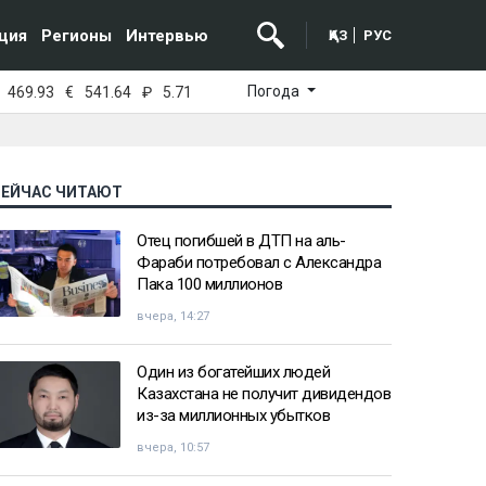
ция
Регионы
Интервью
ҚАЗ
РУС
Погода
469.93
€
541.64
₽
5.71
СЕЙЧАС ЧИТАЮТ
Отец погибшей в ДТП на аль-
Фараби потребовал с Александра
Пака 100 миллионов
вчера, 14:27
Один из богатейших людей
Казахстана не получит дивидендов
из-за миллионных убытков
вчера, 10:57