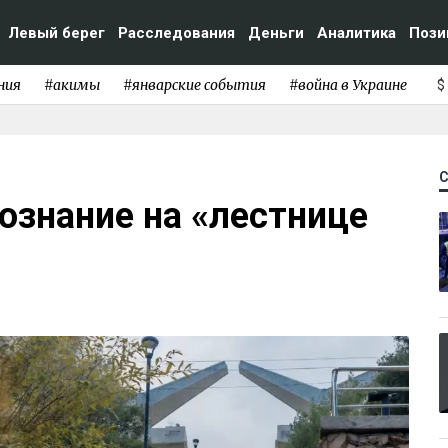
Левый берег
Расследования
Деньги
Аналитика
Пози
ния
#акимы
#январские события
#война в Украине
$
ознание на «лестнице