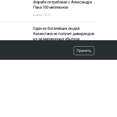
Фараби потребовал с Александра
Пака 100 миллионов
вчера, 14:27
Один из богатейших людей
Казахстана не получит дивидендов
из-за миллионных убытков
вчера, 10:57
Принять
«Пивной король» Тохтар Тулешов
пытается сократить свой 21-летний
срок
вчера, 15:16
«Аргентина нам поможет»:
ситуацию с мясом в Казахстане
высмеял эксперт
вчера, 12:39