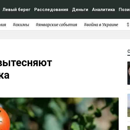
Левый берег
Расследования
Деньги
Аналитика
Пози
ния
#акимы
#январские события
#война в Украине
$
вытесняют
ка