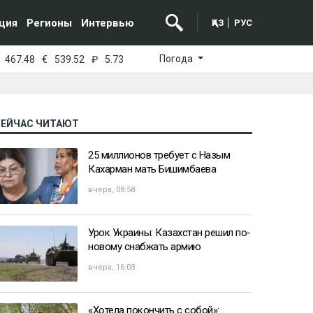
ция
Регионы
Интервью
ҚАЗ
РУС
Погода
467.48
€
539.52
₽
5.73
СЕЙЧАС ЧИТАЮТ
25 миллионов требует с Назым
Кахарман мать Бишимбаева
вчера, 08:58
Урок Украины: Казахстан решил по-
новому снабжать армию
вчера, 16:03
«Хотела покончить с собой»: