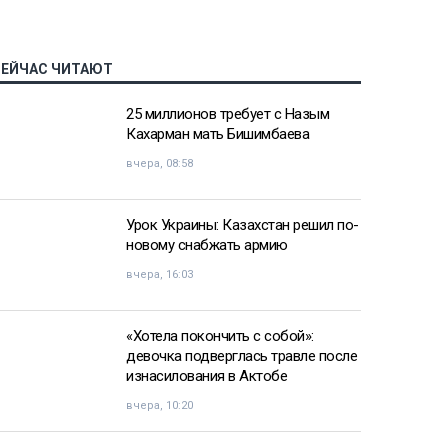
СЕЙЧАС ЧИТАЮТ
25 миллионов требует с Назым
Кахарман мать Бишимбаева
вчера, 08:58
Урок Украины: Казахстан решил по-
новому снабжать армию
вчера, 16:03
«Хотела покончить с собой»:
девочка подверглась травле после
изнасилования в Актобе
вчера, 10:20