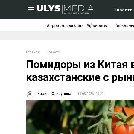
Новости
#правительство
#финансы
#назначе
Главная
Новости
Помидоры из Китая 
казахстанские с рын
Зарина Файзулина
19.05.2026, 09:20