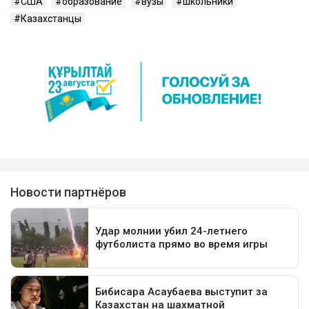
США
образование
вузы
школьники
Казахстанцы