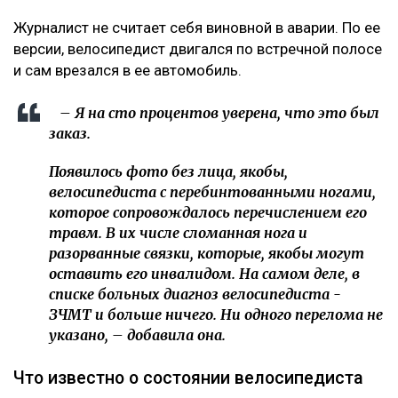
Уэста
После нападения на детей возле «Атакента» полиция
задержала подозреваемого
«Пока он еще жив»: новые кадры с Кок-Жайляу
встревожили алматинцев
«Это был заказ»
О возбуждении уголовного дела Динара Егеубаева
рассказала
на своей странице в фейсбуке.
– Заявление подал велосипедист. За три дня
административное дело превратилось в
уголовное. Следователь требовал дать
подписку о неразглашении. Я отказалась.
Наложен запрет на выезд из страны, –
сообщила она.