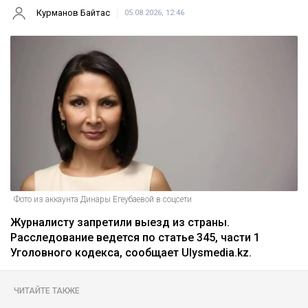
Главная
Новости
На Динару Егеубаеву завели
уголовное дело после ДТП