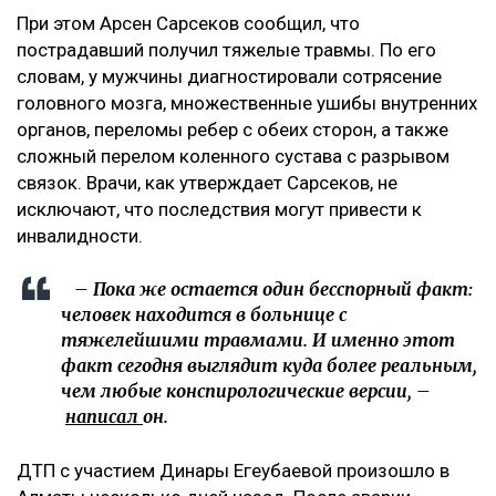
Журналист не считает себя виновной в аварии. По ее
версии, велосипедист двигался по встречной полосе
и сам врезался в ее автомобиль.
– Я на сто процентов уверена, что это был
заказ.
Появилось фото без лица, якобы,
велосипедиста с перебинтованными ногами,
которое сопровождалось перечислением его
травм. В их числе сломанная нога и
разорванные связки, которые, якобы могут
оставить его инвалидом. На самом деле, в
списке больных диагноз велосипедиста -
ЗЧМТ и больше ничего. Ни одного перелома не
указано, – добавила она.
Что известно о состоянии велосипедиста