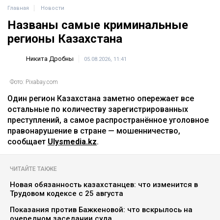
журналист опубликовала запись с
видеорегистратора.
Ulysmedia.kz обратился в департамент полиции за
комментарием.
Алматы
ДТП
журналисты РК
Динара Егеубаева