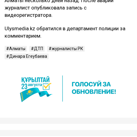
При этом Арсен Сарсеков сообщил, что
пострадавший получил тяжелые травмы. По его
словам, у мужчины диагностировали сотрясение
головного мозга, множественные ушибы внутренних
органов, переломы ребер с обеих сторон, а также
сложный перелом коленного сустава с разрывом
связок. Врачи, как утверждает Сарсеков, не
исключают, что последствия могут привести к
инвалидности.
– Пока же остается один бесспорный факт:
человек находится в больнице с
тяжелейшими травмами. И именно этот
факт сегодня выглядит куда более реальным,
чем любые конспирологические версии, –
написал
он.
ДТП с участием Динары Егеубаевой произошло в
Алматы несколько дней назад. После аварии