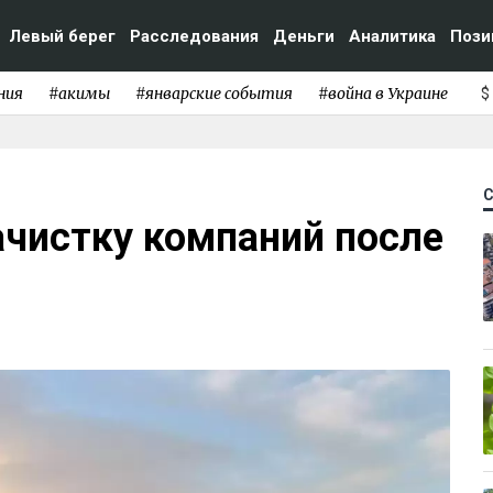
Левый берег
Расследования
Деньги
Аналитика
Пози
ния
#акимы
#январские события
#война в Украине
$
ачистку компаний после