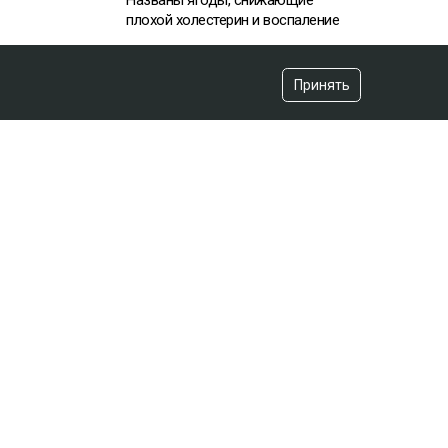
плохой холестерин и воспаление
07:29
Принять
Связанная с Шарипбаевым
компания задолжала миллиард:
нефтяники обратились к властям
вчера, 13:29
«Нельзя так делать»: казахстанцы
выступили против казино под
Алматы
вчера, 13:31