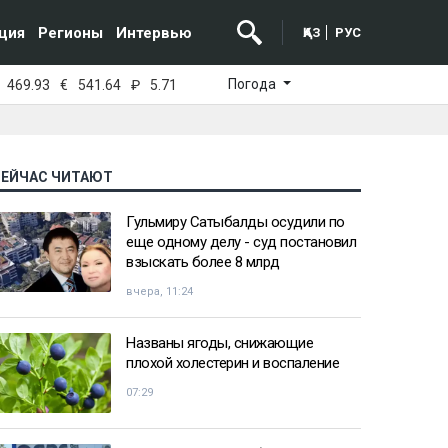
ция
Регионы
Интервью
ҚАЗ
РУС
Погода
469.93
€
541.64
₽
5.71
СЕЙЧАС ЧИТАЮТ
Гульмиру Сатыбалды осудили по
еще одному делу - суд постановил
взыскать более 8 млрд
вчера, 11:24
Названы ягоды, снижающие
плохой холестерин и воспаление
07:29