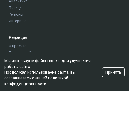
Аналитика
Позиция
Регионы
Интервью
Редакция
О проекте
Правила сайта
Реклама на сайте
Мы используем файлы cookie для улучшения
Контакты
работы сайта.
Принять
Продолжая использование сайта, вы
Редакционная политика
соглашаетесь с нашей
политикой
конфиденциальности
.
Мы в социальных сетях
Подписаться на Google News