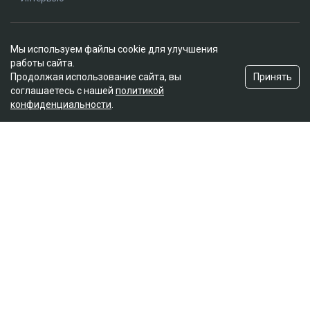
Редакция
Мы используем файлы cookie для улучшения
О проекте
работы сайта.
Правила сайта
Принять
Продолжая использование сайта, вы
Реклама на сайте
соглашаетесь с нашей
политикой
конфиденциальности
.
Контакты
Редакционная политика
Мы в социальных сетях
Подписаться на Google News
© 2026. ТОО "Ulys Media Group". Все права защищены.