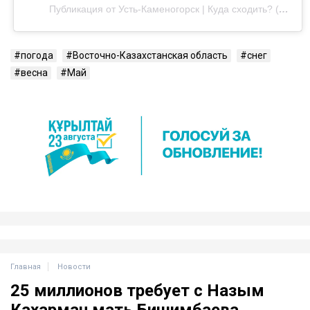
Публикация от Усть-Каменогорск | Куда сходить? (@uka__city_)
погода
Восточно-Казахстанская область
снег
весна
Май
Главная
Новости
25 миллионов требует с Назым