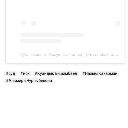
Публикация от Nazym Kakharman (@nazymkakharman)
суд
иск
Куандык Бишимбаев
Назым Кахарман
Альмира Нурлыбекова