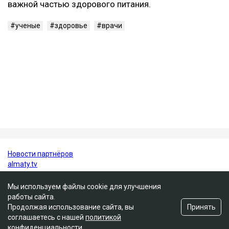
метаболическим синдромом.
Исследователи отмечают, что включение темного
винограда и черники в регулярный рацион может
стать одной из простых профилактических мер для
поддержания здоровья сердца.
При этом специалисты подчеркивают, что ягоды не
заменяют полноценное лечение, но могут стать
важной частью здорового питания.
ученые
здоровье
врачи
Мы используем файлы cookie для улучшения
работы сайта.
Принять
Продолжая использование сайта, вы
соглашаетесь с нашей
политикой
конфиденциальности
.