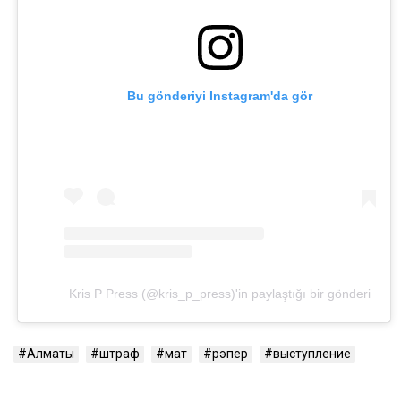
Bu gönderiyi Instagram'da gör
Kris P Press (@kris_p_press)'in paylaştığı bir gönderi
Алматы
штраф
мат
рэпер
выступление