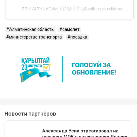
ESIK ALTYNADAM 🇰🇿🩵🇰🇿 (@esik.issyk.reklama.jarnama)'in paylaştığı bir gönderi
Алматинская область
самолет
министерство транспорта
посадка